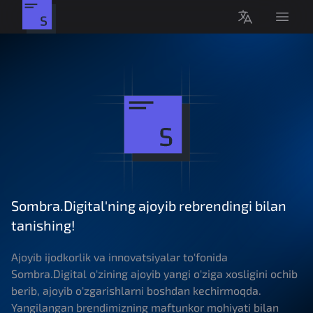
Open 
O'zbekcha
Sombra
Sombra.Digital'ning ajoyib rebrendingi bilan
tanishing!
Ajoyib ijodkorlik va innovatsiyalar to'fonida
Sombra.Digital o'zining ajoyib yangi o'ziga xosligini ochib
berib, ajoyib o'zgarishlarni boshdan kechirmoqda.
Yangilangan brendimizning maftunkor mohiyati bilan