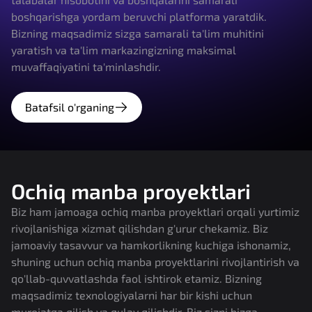
boshqarishga yordam beruvchi platforma yaratdik.
Bizning maqsadimiz sizga samarali ta'lim muhitini
yaratish va ta'lim markazingizning maksimal
muvaffaqiyatini ta'minlashdir.
Batafsil o'rganing
Ochiq manba proyektlari
Biz ham jamoaga ochiq manba proyektlari orqali yurtimiz
rivojlanishiga xizmat qilishdan g'urur chekamiz. Biz
jamoaviy tasavvur va hamkorlikning kuchiga ishonamiz,
shuning uchun ochiq manba proyektlarini rivojlantirish va
qo'llab-quvvatlashda faol ishtirok etamiz. Bizning
maqsadimiz texnologiyalarni har bir kishi uchun
murojatga qilish va qulay qilishdir. Biz sizni bizga