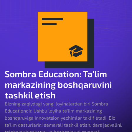
Sombra Education: Ta'lim
markazining boshqaruvini
tashkil etish
Bizning zaqiydagi yangi loyihalardan biri Sombra
Educationdir. Ushbu loyiha ta'lim markazining
boshqaruviga innovatsion yechimlar taklif etadi. Biz
ta'lim dasturlarini samarali tashkil etish, dars jadvalini,
talabalar hisobotini va boshqalarini samarali