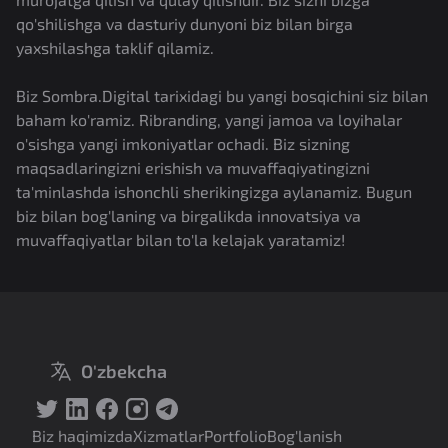
qo'shilishga va dasturiy dunyoni biz bilan birga
yaxshilashga taklif qilamiz.
Biz Sombra.Digital tarixidagi bu yangi bosqichini siz bilan
baham ko'ramiz. Ribranding, yangi jamoa va loyihalar
o'sishga yangi imkoniyatlar ochadi. Biz sizning
maqsadlaringizni erishish va muvaffaqiyatingizni
ta'minlashda ishonchli sherikingizga aylanamiz. Bugun
biz bilan bog'laning va birgalikda innovatsiya va
muvaffaqiyatlar bilan to'la kelajak yaratamiz!
O'zbekcha
Biz haqimizda
Xizmatlar
Portfolio
Bog'lanish