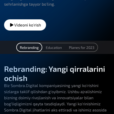
sehrlanishga tayyor bo'ling.
Videoni ko'rish
Rebranding
Education
Planes for 2023
Rebranding: Yangi qirralarini
ochish
Biz Sombra.Digital kompaniyasining yangi ko'rishini
sizlarga taklif qilishdan g'oyibmiz. Ushbu ajralishimiz
bizning doimiy rivojlanish va innovatsiyalar bilan
bog'liqligimizni qayta tasdiqlaydi. Yangi ko'rinishimiz
Sombra.Digital jihatlarini aks ettiradi va ishimiz asosida