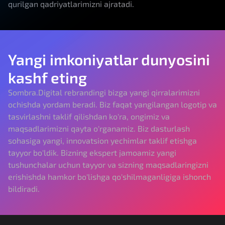
qurilgan qadriyatlarimizni ajratadi.
Yangi imkoniyatlar dunyosini
kashf eting
Sombra.Digital rebrandingi bizga yangi qirralarimizni
ochishda yordam beradi. Biz faqat yangilangan logotip va
tasvirlashni taklif qilishdan ko'ra, ongimiz va
maqsadlarimizni qayta o'rganamiz. Biz dasturlash
sohasiga yangi, innovatsion yechimlar taklif etishga
tayyor bo'ldik. Bizning ekspert jamoamiz yangi
tushunchalar uchun tayyor va sizning maqsadlaringizni
erishishda hamkor bo'lishga qo'shilmaganligiga ishonch
bildiradi.